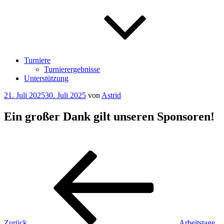
Turniere
Turnierergebnisse
Unterstützung
Veröffentlicht
21. Juli 2025
30. Juli 2025
von
Astrid
am
Ein großer Dank gilt unseren Sponsoren!
Beitragsnavigation
Vorheriger
Beitrag
Zurück
Arbeitstage