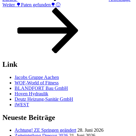
Nächster
Weiter
🌳Paten gefunden🌳🙂
Beitrag
Link
Jacobs Gruppe Aachen
WOF-World of Fitness
BLANDFORT Bau GmbH
Hoven Hydraulik
Deutz Heizung-Sanitär GmbH
iWEST
Neueste Beiträge
Achtung! ZE Springen geändert
28. Juni 2026
Zeiteinteilung Dressur 2026
21. Juni 2026