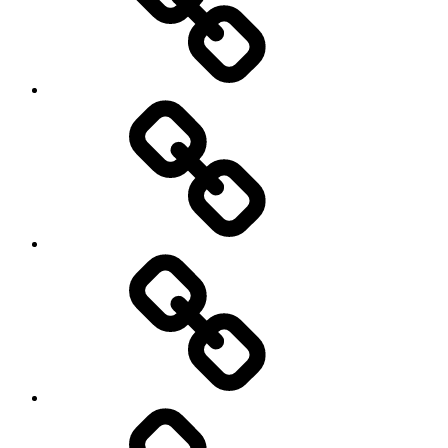
WOF-
World
of
Fitness
BLANDFORT
Bau
GmbH
Hoven
Hydraulik