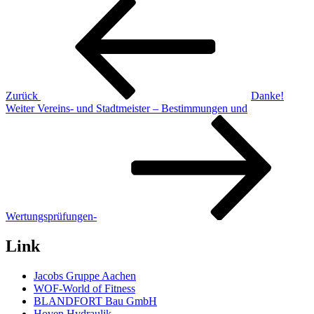
Beitragsnavigation
Beitrag
Zurück
Danke!
Nächster
Weiter
Vereins- und Stadtmeister – Bestimmungen und
Beitrag
Wertungsprüfungen-
Link
Jacobs Gruppe Aachen
WOF-World of Fitness
BLANDFORT Bau GmbH
Hoven Hydraulik