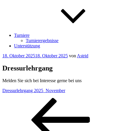
Turniere
Turnierergebnisse
Unterstützung
Veröffentlicht
18. Oktober 2025
18. Oktober 2025
von
Astrid
am
Dressurlehrgang
Melden Sie sich bei Interesse gerne bei uns
Dressurlehrgang 2025_November
Beitragsnavigation
Vorheriger
Beitrag