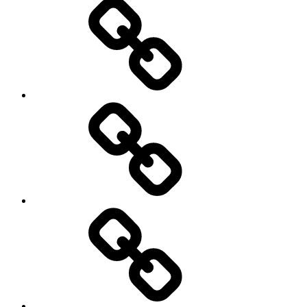
WOF-
World
of
Fitness
BLANDFORT
Bau
GmbH
Hoven
Hydraulik