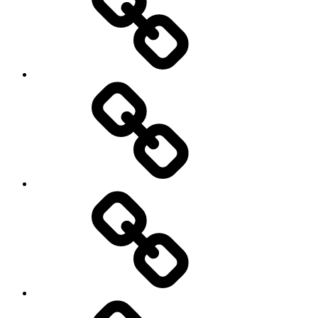
of
Fitness
BLANDFORT
Bau
GmbH
Hoven
Hydraulik
Deutz
Heizung-