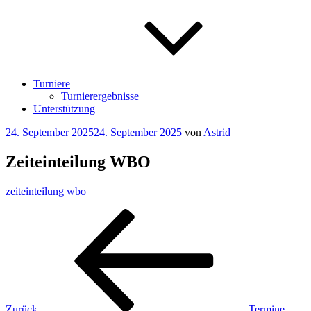
Turniere
Turnierergebnisse
Unterstützung
Veröffentlicht
24. September 2025
24. September 2025
von
Astrid
am
Zeiteinteilung WBO
zeiteinteilung wbo
Beitragsnavigation
Vorheriger
Beitrag
Zurück
Termine