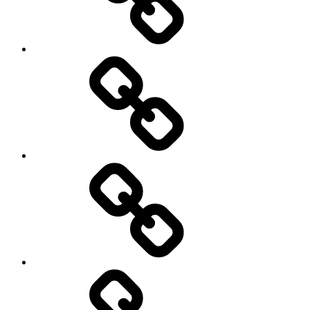
Hoven
Hydraulik
Deutz
Heizung-
Sanitär
GmbH
iWEST