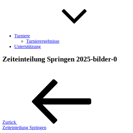
Turniere
Turnierergebnisse
Unterstützung
Zeiteinteilung Springen 2025-bilder-0
Beitragsnavigation
Vorheriger
Beitrag
Zurück
Zeiteinteilung Springen