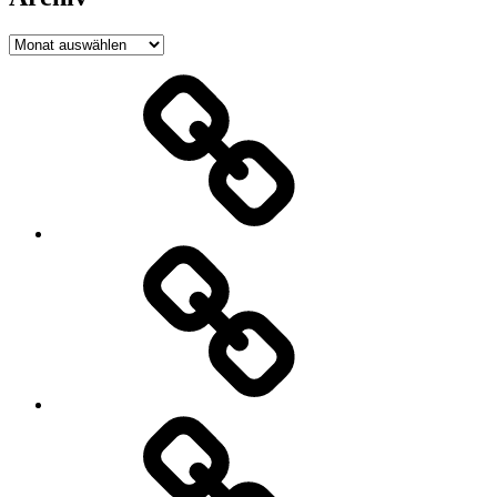
Archiv
Jacobs
Gruppe
Aachen
WOF-
World
of
Fitness
BLANDFORT
Bau
GmbH