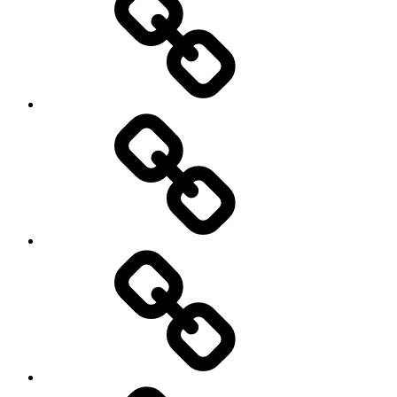
of
Fitness
BLANDFORT
Bau
GmbH
Hoven
Hydraulik
Deutz